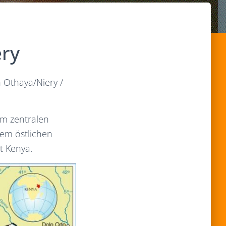
ery
n Othaya/Niery /
 im zentralen
dem östlichen
t Kenya.