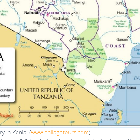
y in Kenia. (
www.dallagotours.com
)