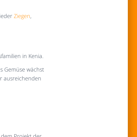
lieder
Ziegen
,
familien in Kenia.
Das Gemüse wächst
ner ausreichenden
n dem Projekt der