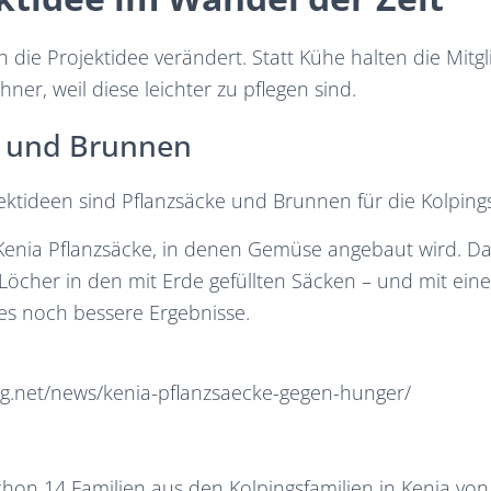
h die Projektidee verändert. Statt Kühe halten die Mitg
er, weil diese leichter zu pflegen sind.
e und Brunnen
ktideen sind Pflanzsäcke und Brunnen für die Kolpings
in Kenia Pflanzsäcke, in denen Gemüse angebaut wird. 
 Löcher in den mit Erde gefüllten Säcken – und mit ei
es noch bessere Ergebnisse.
ng.net/news/kenia-pflanzsaecke-gegen-hunger/
chon 14 Familien aus den Kolpingsfamilien in Kenia vo