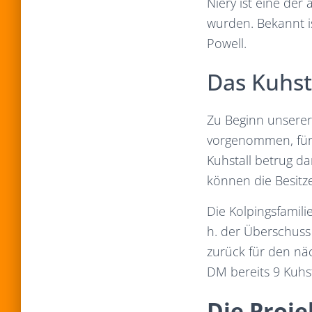
Niery ist eine der
wurden. Bekannt i
Powell.
Das Kuhst
Zu Beginn unserer 
vorgenommen, für 2
Kuhstall betrug d
können die Besitz
Die Kolpingsfamili
h. der Überschuss 
zurück für den näc
DM bereits 9 Kuhst
Die Proje