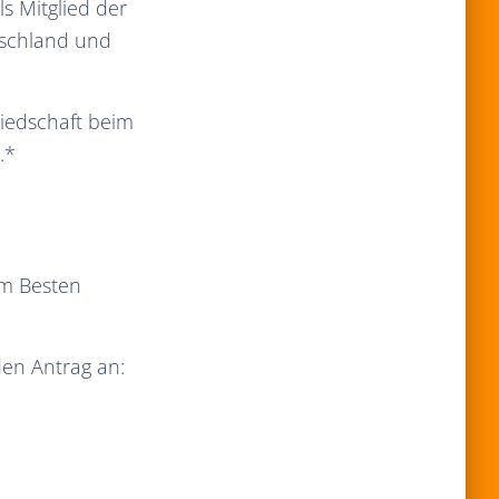
ls Mitglied der
utschland und
liedschaft beim
.*
am Besten
 den Antrag an: