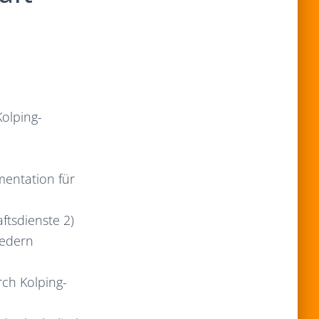
Kolping-
mentation für
tsdienste 2)
iedern
rch Kolping-