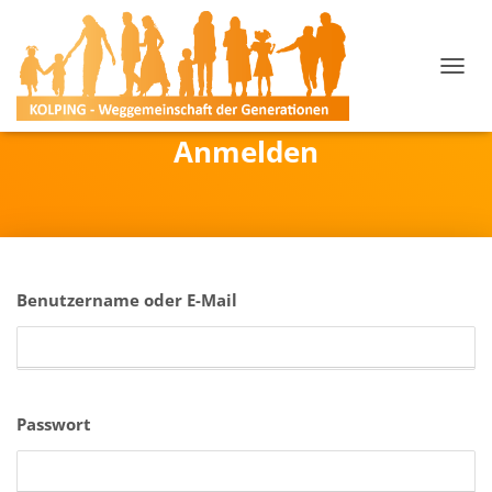
N
A
V
Anmelden
I
G
A
T
I
O
N
U
Benutzername oder E-Mail
M
S
C
H
A
L
Passwort
T
E
N