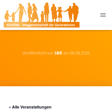
N
A
V
I
G
A
T
I
Veröffentlicht von
SBR
am
08.08.2026
O
N
U
M
S
C
H
A
L
T
E
« Alle Veranstaltungen
N