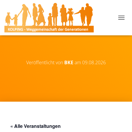
N
A
V
I
G
A
T
I
Veröffentlicht von
BKE
am
09.08.2026
O
N
U
M
S
C
H
A
L
T
E
« Alle Veranstaltungen
N