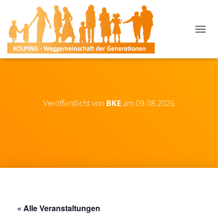
N
A
V
I
G
A
T
I
Veröffentlicht von
BKE
am
09.08.2026
O
N
U
M
S
C
H
A
L
T
E
« Alle Veranstaltungen
N