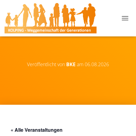
N
A
V
I
G
A
T
I
Veröffentlicht von
BKE
am
06.08.2026
O
N
U
M
S
C
H
A
L
T
E
« Alle Veranstaltungen
N