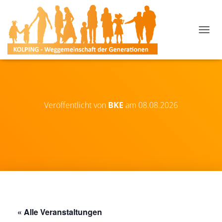
N
A
V
I
G
A
T
I
Veröffentlicht von
BKE
am
08.08.2026
O
N
U
M
S
C
H
A
L
T
E
« Alle Veranstaltungen
N