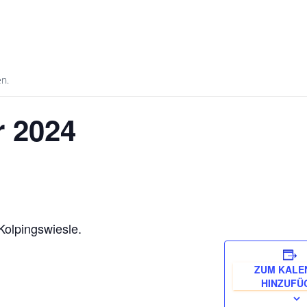
en.
r 2024
Kolpingswiesle.
ZUM KALE
HINZUFÜ