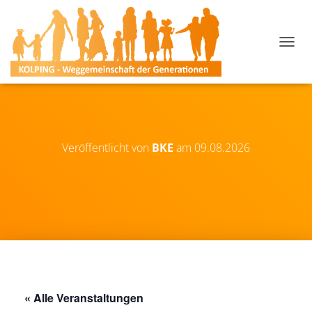
N
A
V
I
G
A
T
I
Veröffentlicht von
BKE
am
09.08.2026
O
N
U
M
S
C
H
A
L
T
E
« Alle Veranstaltungen
N