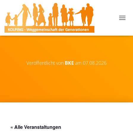
N
A
V
I
G
A
T
I
Veröffentlicht von
BKE
am
07.08.2026
O
N
U
M
S
C
H
A
L
T
E
« Alle Veranstaltungen
N