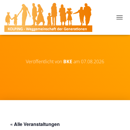
N
A
V
I
G
A
T
I
Veröffentlicht von
BKE
am
07.08.2026
O
N
U
M
S
C
H
A
L
T
E
« Alle Veranstaltungen
N