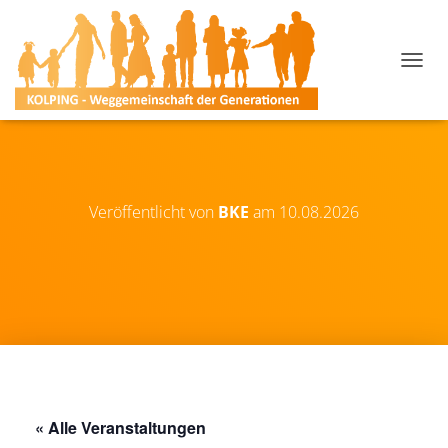
N
A
V
I
G
A
T
I
Veröffentlicht von
BKE
am
10.08.2026
O
N
U
M
S
C
H
A
L
T
E
« Alle Veranstaltungen
N