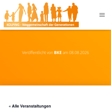
N
A
V
I
G
A
T
I
Veröffentlicht von
BKE
am
08.08.2026
O
N
U
M
S
C
H
A
L
T
E
« Alle Veranstaltungen
N