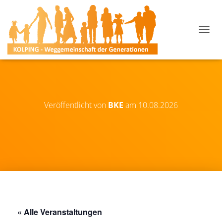
N
A
V
I
G
A
T
I
Veröffentlicht von
BKE
am
10.08.2026
O
N
U
M
S
C
H
A
L
T
E
« Alle Veranstaltungen
N