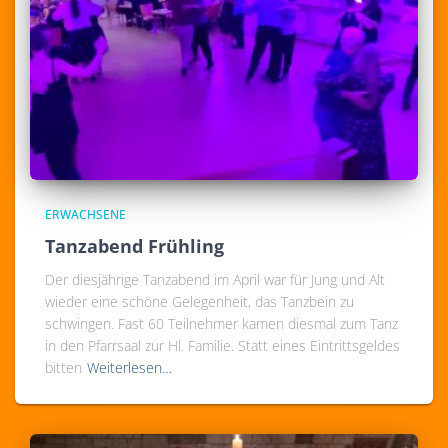
ERWACHSENE
Tanzabend Frühling
Der diesjährige Tanzabend im April war für Jung und Alt
wieder eine schöne Gelegenheit, das Tanzbein zu
schwingen. Fast 60 Teilnehmer kamen diesmal zum Tanz
in den Pfarrsaal zur Hl. Familie. Statt eines Eintrittsgeldes
bitten
Weiterlesen…