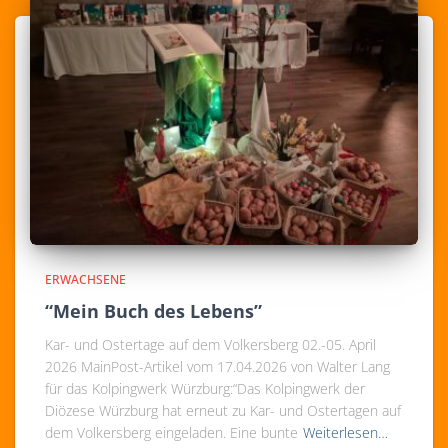
ERWACHSENE
“Mein Buch des Lebens”
Kar- und Ostertage auf dem Volkersberg 02.-05. April
2026 MainPost-Artikel vom 17.04.2026 von Walter Lang
für das Kolpingwerk Würzburg:“Das Kolpingwerk der
Diözese Würzburg hat erneut zu Kar- und Ostertagen auf
dem Volkersberg eingeladen. Eine bunte
Weiterlesen…