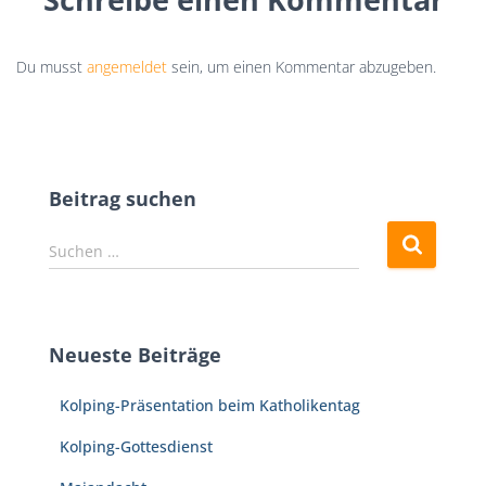
Du musst
angemeldet
sein, um einen Kommentar abzugeben.
Beitrag suchen
S
Suchen …
u
c
h
e
Neueste Beiträge
n
n
Kolping-Präsentation beim Katholikentag
a
c
Kolping-Gottesdienst
h
: