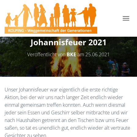
N
A
V
Johannisfeuer 2021
I
G
A
Veröffentlicht von
BKE
am
25.06.2021
T
I
O
N
U
M
Unser Johannisfeuer war eigentlich die erste richtige
S
Aktion, bei der wir uns nach langer Zeit endlich wieder
C
einmal gemeinsam treffen konnten. Auch wenn diesmal
H
A
jeder sein Essen und Geschirr selber mitbrachte und wir
L
nach Haushalten getrennt an den Tischen bzw ums Feuer
T
saßen, so tat es unendlich gut, endlich wieder alt vertraute
E
N
Gesichter zu sehen.