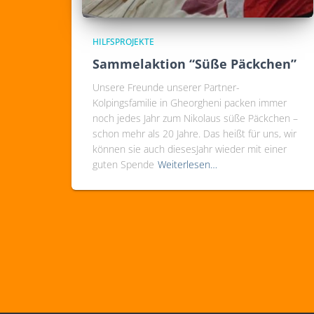
HILFSPROJEKTE
Sammelaktion “Süße Päckchen”
Unsere Freunde unserer Partner-
Kolpingsfamilie in Gheorgheni packen immer
noch jedes Jahr zum Nikolaus süße Päckchen –
schon mehr als 20 Jahre. Das heißt für uns, wir
können sie auch diesesJahr wieder mit einer
guten Spende
Weiterlesen…