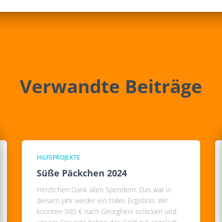
Verwandte Beiträge
HILFSPROJEKTE
Süße Päckchen 2024
Herzlichen Dank allen Spendern. Das war in
diesem Jahr wieder ein tolles Ergebnis. Wir
konnten 500 € nach Georgheni schicken und