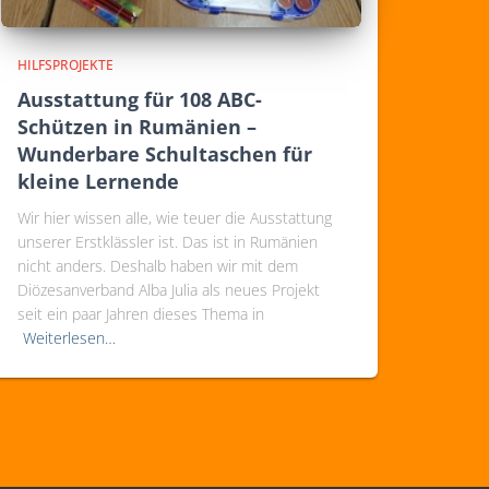
HILFSPROJEKTE
Ausstattung für 108 ABC-
Schützen in Rumänien –
Wunderbare Schultaschen für
kleine Lernende
Wir hier wissen alle, wie teuer die Ausstattung
unserer Erstklässler ist. Das ist in Rumänien
nicht anders. Deshalb haben wir mit dem
Diözesanverband Alba Julia als neues Projekt
seit ein paar Jahren dieses Thema in
Weiterlesen…