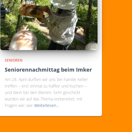
SENIOREN
Seniorennachmittag beim Imker
Am 28. April durften wir uns bei Familie Keller
treffen – erst einmal zu Kaffee und Kuchen –
und dann bei den Bienen. Sehr geschickt
wurden wir auf das Thema vorbereitet, mit
Fragen wie: wie
Weiterlesen…