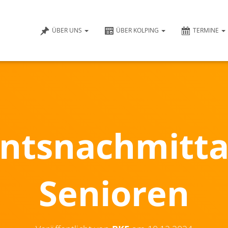
ÜBER UNS
ÜBER KOLPING
TERMINE
ntsnachmitta
Senioren