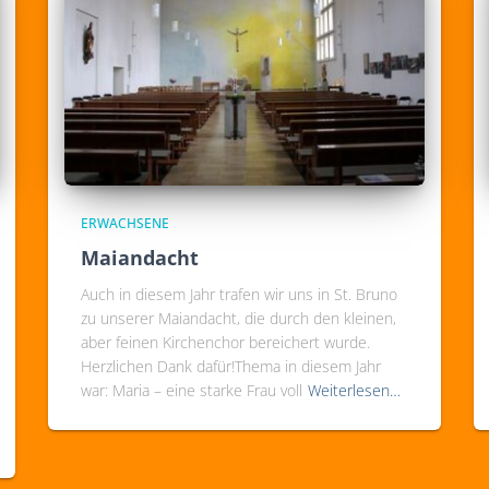
ERWACHSENE
Maiandacht
Auch in diesem Jahr trafen wir uns in St. Bruno
zu unserer Maiandacht, die durch den kleinen,
aber feinen Kirchenchor bereichert wurde.
Herzlichen Dank dafür!Thema in diesem Jahr
war: Maria – eine starke Frau voll
Weiterlesen…