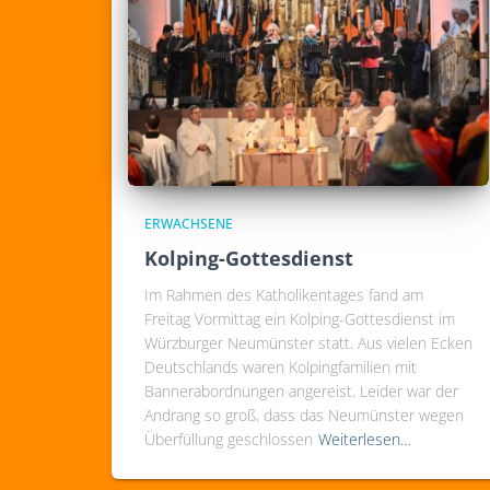
ERWACHSENE
Kolping-Gottesdienst
Im Rahmen des Katholikentages fand am
Freitag Vormittag ein Kolping-Gottesdienst im
Würzburger Neumünster statt. Aus vielen Ecken
Deutschlands waren Kolpingfamilien mit
Bannerabordnungen angereist. Leider war der
Andrang so groß, dass das Neumünster wegen
Überfüllung geschlossen
Weiterlesen…