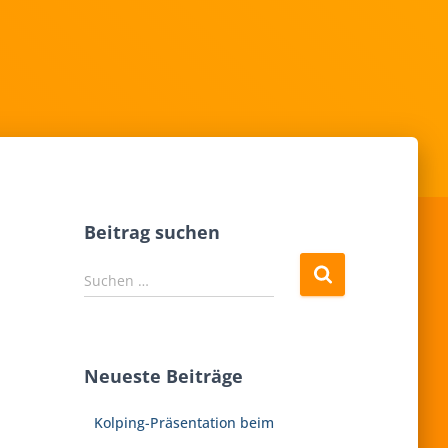
Beitrag suchen
S
Suchen …
u
c
h
e
Neueste Beiträge
n
n
Kolping-Präsentation beim
a
c