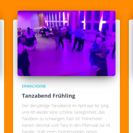
ERWACHSENE
Tanzabend Frühling
Der diesjährige Tanzabend im April war für Jung
und Alt wieder eine schöne Gelegenheit, das
Tanzbein zu schwingen. Fast 60 Teilnehmer
kamen diesmal zum Tanz in den Pfarrsaal zur Hl.
Familie. Statt eines Eintrittsgeldes bitten