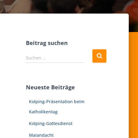
Beitrag suchen
S
Suchen …
u
c
h
e
Neueste Beiträge
n
n
Kolping-Präsentation beim
a
c
Katholikentag
h
:
Kolping-Gottesdienst
Maiandacht