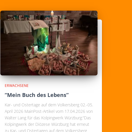
ERWACHSENE
“Mein Buch des Lebens”
Kar- und Ostertage auf dem Volkersberg 02.-05.
April 2026 MainPost-Artikel vom 17.04.2026 von
Walter Lang für das Kolpingwerk Würzburg:“Das
Kolpingwerk der Diözese Würzburg hat erneut
zu Kar- und Ostertagen auf dem Volkersberg