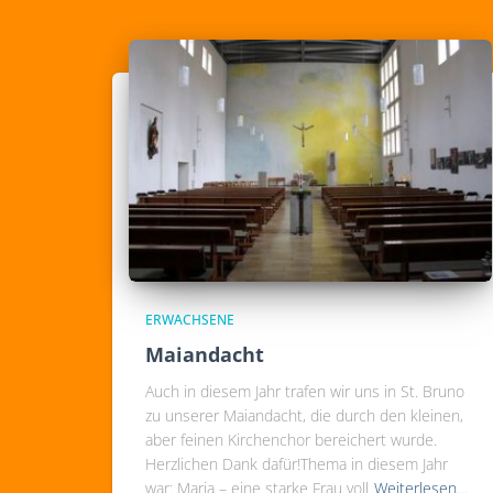
ERWACHSENE
Maiandacht
Auch in diesem Jahr trafen wir uns in St. Bruno
zu unserer Maiandacht, die durch den kleinen,
aber feinen Kirchenchor bereichert wurde.
Herzlichen Dank dafür!Thema in diesem Jahr
war: Maria – eine starke Frau voll
Weiterlesen…