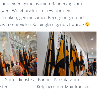
s dann einen gemeinsamen Bannerzug vom
gwerk Würzburg lud im bzw. vor dem
nd Trinken, gemeinsamen Begegnungen und
 von sehr vielen Kolpinglern genutzt wurde
“Banner-Parkplatz” im
s Gottesdienstes
Kolpingcenter Mainfranken
ster