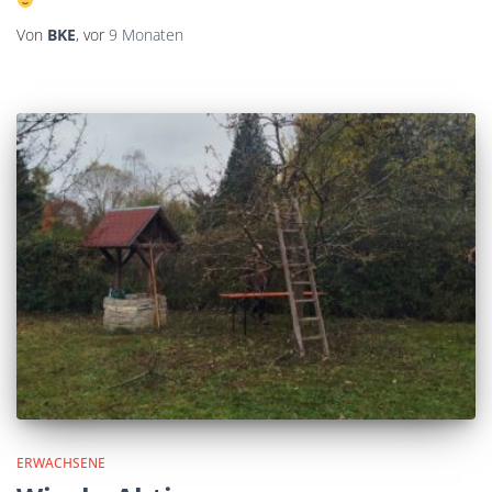
Von
BKE
, vor
9 Monaten
ERWACHSENE