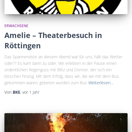
ERWACHSENE
Amelie – Theaterbesuch in
Röttingen
Das Spannendste an diesem Abend war für uns, hält das Wetter
oder?? Es kam dann zu oder. Wir erlebten in der Pause einen
ordentlichen Regenguss mit Blitz und Donner, der sich ein
bisschen hinzog. Mit dem Erfolg, dass wir, die wir mit dem Bus
gekommen waren, gebeten wurden zum Bus
Weiterlesen…
Von
BKE
, vor
1 Jahr