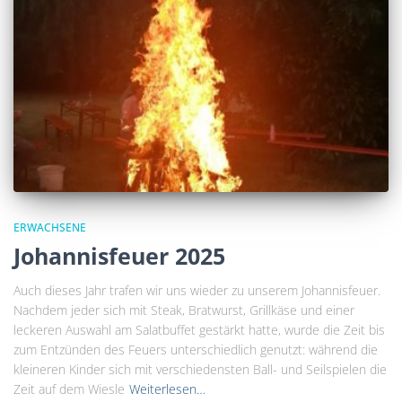
ERWACHSENE
Johannisfeuer 2025
Auch dieses Jahr trafen wir uns wieder zu unserem Johannisfeuer.
Nachdem jeder sich mit Steak, Bratwurst, Grillkäse und einer
leckeren Auswahl am Salatbuffet gestärkt hatte, wurde die Zeit bis
zum Entzünden des Feuers unterschiedlich genutzt: während die
kleineren Kinder sich mit verschiedensten Ball- und Seilspielen die
Zeit auf dem Wiesle
Weiterlesen…