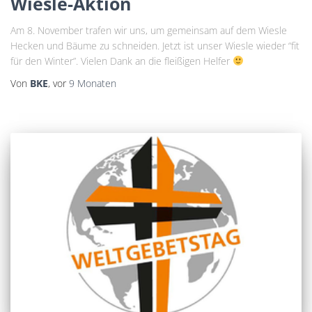
Wiesle-Aktion
Am 8. November trafen wir uns, um gemeinsam auf dem Wiesle
Hecken und Bäume zu schneiden. Jetzt ist unser Wiesle wieder “fit
für den Winter”. Vielen Dank an die fleißigen Helfer
Von
BKE
, vor
9 Monaten