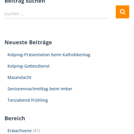
Beitrag suchen
Beiträge
S
Suchen …
u
c
h
e
Neueste Beiträge
n
n
Kolping-Präsentation beim Katholikentag
a
c
Kolping-Gottesdienst
h
:
Maiandacht
Seniorennachmittag beim Imker
Tanzabend Frühling
Bereich
Erwachsene
(41)