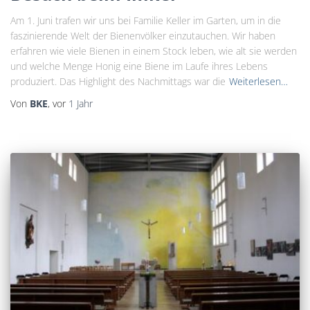
Am 1. Juni trafen wir uns bei Familie Keller im Garten, um in die
faszinierende Welt der Bienenvölker einzutauchen. Wir haben
erfahren wie viele Bienen in einem Stock leben, wie alt sie werden
und welche Menge Honig eine Biene im Laufe ihres Lebens
produziert. Das Highlight des Nachmittags war die
Weiterlesen…
Von
BKE
, vor
1 Jahr