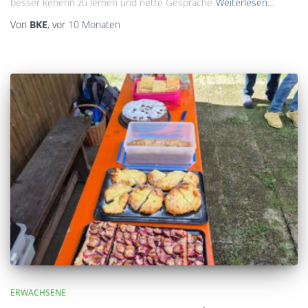
besser kenenn zu lernen und nette Gespräche
Weiterlesen…
Von
BKE
, vor
10 Monaten
ERWACHSENE