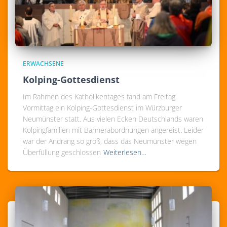
ERWACHSENE
Kolping-Gottesdienst
Im Rahmen des Katholikentages fand am Freitag
Vormittag ein Kolping-Gottesdienst im Würzburger
Neumünster statt. Aus vielen Ecken Deutschlands waren
Kolpingfamilien mit Bannerabordnungen angereist. Leider
war der Andrang so groß, dass das Neumünster wegen
Überfüllung geschlossen
Weiterlesen…