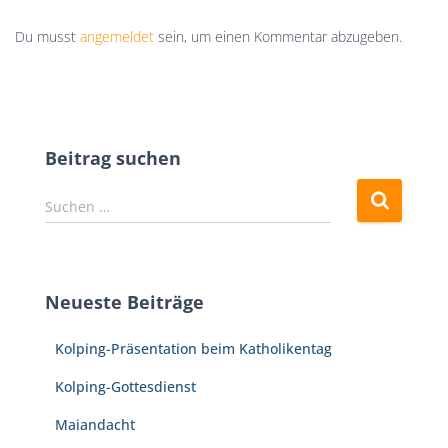
Du musst
angemeldet
sein, um einen Kommentar abzugeben.
Beitrag suchen
S
Suchen …
u
c
h
e
Neueste Beiträge
n
n
Kolping-Präsentation beim Katholikentag
a
c
Kolping-Gottesdienst
h
:
Maiandacht