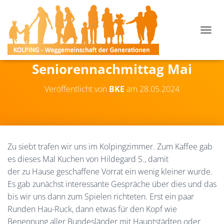
N
A
V
Seniorennachmittag Mai
I
G
A
Veröffentlicht von
BKE
am
28.05.2024
T
I
O
N
U
M
Zu siebt trafen wir uns im Kolpingzimmer. Zum Kaffee gab
S
es dieses Mal Kuchen von Hildegard S., damit
C
der zu Hause geschaffene Vorrat ein wenig kleiner wurde.
H
A
Es gab zunächst interessante Gespräche über dies und das
L
bis wir uns dann zum Spielen richteten. Erst ein paar
T
Runden Hau-Ruck, dann etwas für den Kopf wie
E
N
Benennung aller Bundesländer mit Hauptstädten oder