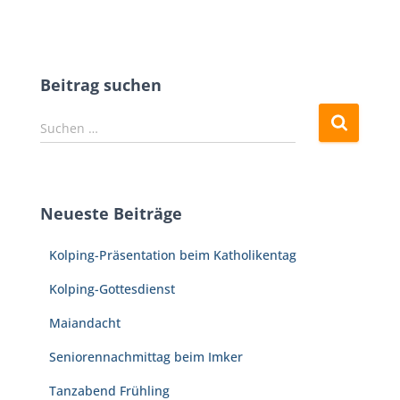
Beitrag suchen
S
Suchen …
u
c
h
e
Neueste Beiträge
n
n
Kolping-Präsentation beim Katholikentag
a
c
Kolping-Gottesdienst
h
:
Maiandacht
Seniorennachmittag beim Imker
Tanzabend Frühling