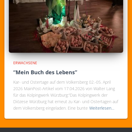
ERWACHSENE
“Mein Buch des Lebens”
Kar- und Ostertage auf dem Volkersberg 02.-05. April
2026 MainPost-Artikel vom 17.04.2026 von Walter Lang
für das Kolpingwerk Würzburg:“Das Kolpingwerk der
Diözese Würzburg hat erneut zu Kar- und Ostertagen auf
dem Volkersberg eingeladen. Eine bunte
Weiterlesen…