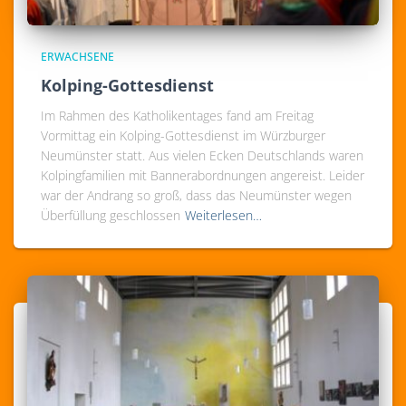
ERWACHSENE
Kolping-Gottesdienst
Im Rahmen des Katholikentages fand am Freitag
Vormittag ein Kolping-Gottesdienst im Würzburger
Neumünster statt. Aus vielen Ecken Deutschlands waren
Kolpingfamilien mit Bannerabordnungen angereist. Leider
war der Andrang so groß, dass das Neumünster wegen
Überfüllung geschlossen
Weiterlesen…