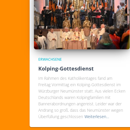
ERWACHSENE
Kolping-Gottesdienst
Im Rahmen des Katholikentages fand am
Freitag Vormittag ein Kolping-Gottesdienst im
Würzburger Neumünster statt. Aus vielen Ecken
Deutschlands waren Kolpingfamilien mit
Bannerabordnungen angereist. Leider war der
Andrang so groß, dass das Neumünster wegen
Überfüllung geschlossen
Weiterlesen…