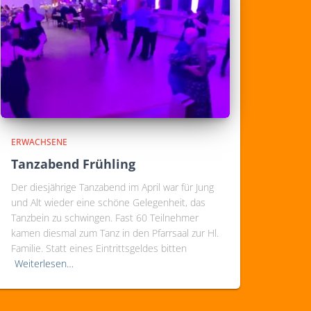
ERWACHSENE
Tanzabend Frühling
Der diesjährige Tanzabend im April war für Jung
und Alt wieder eine schöne Gelegenheit, das
Tanzbein zu schwingen. Fast 60 Teilnehmer
kamen diesmal zum Tanz in den Pfarrsaal zur Hl.
Familie. Statt eines Eintrittsgeldes bitten
Weiterlesen…