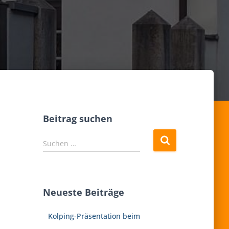
Beitrag suchen
S
Suchen …
u
c
h
e
Neueste Beiträge
n
n
Kolping-Präsentation beim
a
c