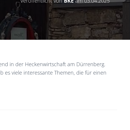
Veröffentlicht von
BKE
am
03.04.2025
end in der Heckenwirtschaft am Dürrenberg.
es viele interessante Themen, die für einen