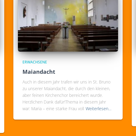
ERWACHSENE
Maiandacht
Auch in diesem Jahr trafen wir uns in St. Bruno
zu unserer Maiandacht, die durch den kleinen,
aber feinen Kirchenchor bereichert wurde.
Herzlichen Dank dafür!Thema in diesem Jahr
war: Maria – eine starke Frau voll
Weiterlesen…