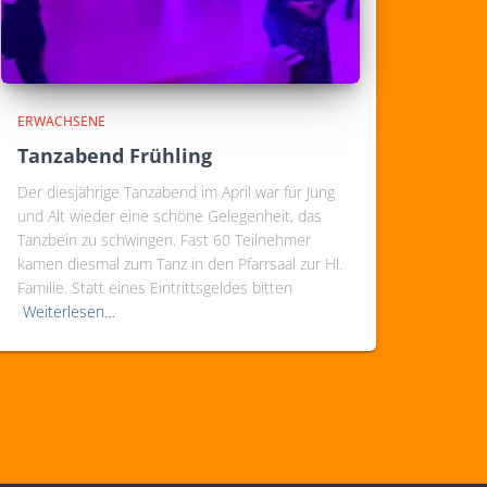
ERWACHSENE
Tanzabend Frühling
Der diesjährige Tanzabend im April war für Jung
und Alt wieder eine schöne Gelegenheit, das
Tanzbein zu schwingen. Fast 60 Teilnehmer
kamen diesmal zum Tanz in den Pfarrsaal zur Hl.
Familie. Statt eines Eintrittsgeldes bitten
Weiterlesen…