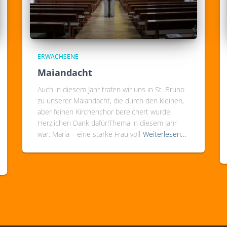
ERWACHSENE
Maiandacht
Auch in diesem Jahr trafen wir uns in St. Bruno
zu unserer Maiandacht, die durch den kleinen,
aber feinen Kirchenchor bereichert wurde.
Herzlichen Dank dafür!Thema in diesem Jahr
war: Maria – eine starke Frau voll
Weiterlesen…