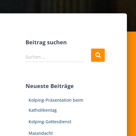
Beitrag suchen
S
Suchen …
u
c
h
e
Neueste Beiträge
n
n
Kolping-Präsentation beim
a
c
Katholikentag
h
:
Kolping-Gottesdienst
Maiandacht