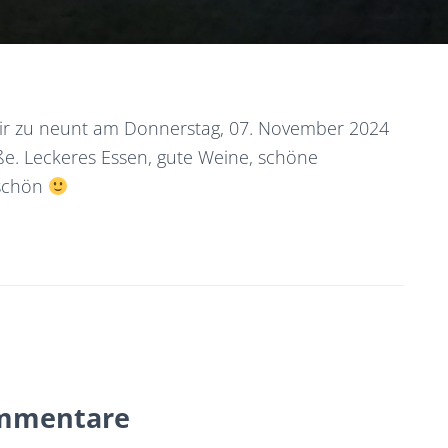
ir zu neunt am Donnerstag, 07. November 2024
ße. Leckeres Essen, gute Weine, schöne
 schön
mmentare