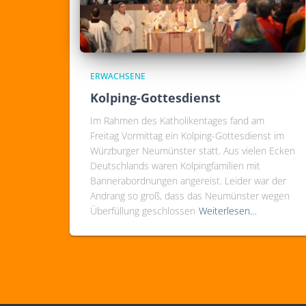
ERWACHSENE
Kolping-Gottesdienst
Im Rahmen des Katholikentages fand am
Freitag Vormittag ein Kolping-Gottesdienst im
Würzburger Neumünster statt. Aus vielen Ecken
Deutschlands waren Kolpingfamilien mit
Bannerabordnungen angereist. Leider war der
Andrang so groß, dass das Neumünster wegen
Überfüllung geschlossen
Weiterlesen…