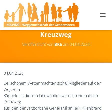
N
A
V
Kreuzweg
I
G
A
Veröffentlicht von
BKE
am
04.04.2023
T
I
O
N
U
M
04.04.2023
S
C
Bei schönem Wetter machten sich 8 Mitglieder auf den
H
Weg zum
A
L
Käppele. In diesem Jahr wählten wir noch einmal den
T
Kreuzweg
E
aus, den der verstorbene Generalvikar Karl Hillenbrand
N