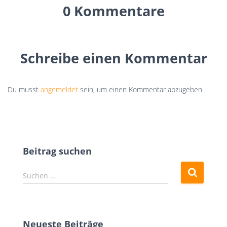
0 Kommentare
Schreibe einen Kommentar
Du musst
angemeldet
sein, um einen Kommentar abzugeben.
Beitrag suchen
S
Suchen …
u
c
h
e
Neueste Beiträge
n