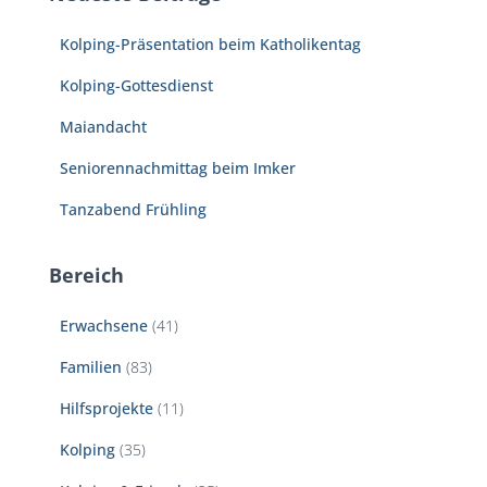
n
Kolping-Präsentation beim Katholikentag
a
c
Kolping-Gottesdienst
h
:
Maiandacht
Seniorennachmittag beim Imker
Tanzabend Frühling
Bereich
Erwachsene
(41)
Familien
(83)
Hilfsprojekte
(11)
Kolping
(35)