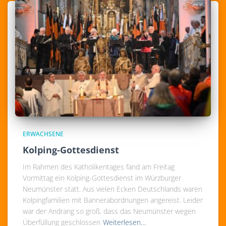
ERWACHSENE
Kolping-Gottesdienst
Im Rahmen des Katholikentages fand am Freitag
Vormittag ein Kolping-Gottesdienst im Würzburger
Neumünster statt. Aus vielen Ecken Deutschlands waren
Kolpingfamilien mit Bannerabordnungen angereist. Leider
war der Andrang so groß, dass das Neumünster wegen
Überfüllung geschlossen
Weiterlesen…