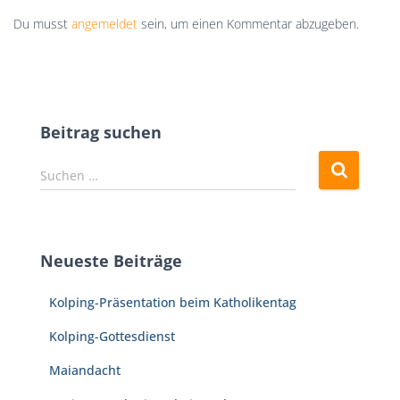
Du musst
angemeldet
sein, um einen Kommentar abzugeben.
Beitrag suchen
S
Suchen …
u
c
h
e
Neueste Beiträge
n
n
Kolping-Präsentation beim Katholikentag
a
c
Kolping-Gottesdienst
h
:
Maiandacht