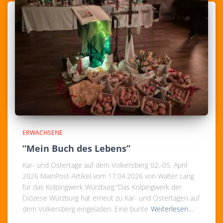
ERWACHSENE
“Mein Buch des Lebens”
Kar- und Ostertage auf dem Volkersberg 02.-05. April
2026 MainPost-Artikel vom 17.04.2026 von Walter Lang
für das Kolpingwerk Würzburg:“Das Kolpingwerk der
Diözese Würzburg hat erneut zu Kar- und Ostertagen auf
dem Volkersberg eingeladen. Eine bunte
Weiterlesen…