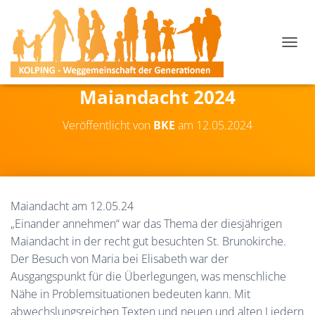
N
A
V
Maiandacht 2024
I
G
A
Veröffentlicht von
BKE
am
12.05.2024
T
I
O
N
U
M
Maiandacht am 12.05.24
S
„Einander annehmen“ war das Thema der diesjährigen
C
Maiandacht in der recht gut besuchten St. Brunokirche.
H
A
Der Besuch von Maria bei Elisabeth war der
L
Ausgangspunkt für die Überlegungen, was menschliche
T
Nähe in Problemsituationen bedeuten kann. Mit
E
N
abwechslungsreichen Texten und neuen und alten Liedern