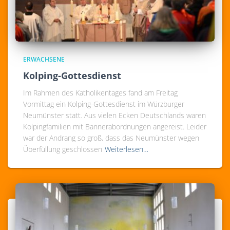
ERWACHSENE
Kolping-Gottesdienst
Im Rahmen des Katholikentages fand am Freitag
Vormittag ein Kolping-Gottesdienst im Würzburger
Neumünster statt. Aus vielen Ecken Deutschlands waren
Kolpingfamilien mit Bannerabordnungen angereist. Leider
war der Andrang so groß, dass das Neumünster wegen
Überfüllung geschlossen
Weiterlesen…